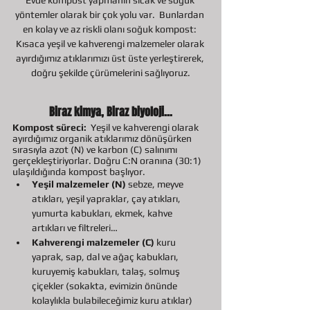
yöntemler olarak bir çok yolu var.  Bunlardan 
en kolay ve az riskli olanı soğuk kompost: 
Kısaca yeşil ve kahverengi malzemeler olarak 
ayırdığımız atıklarımızı üst üste yerleştirerek, 
doğru şekilde çürümelerini sağlıyoruz.
Biraz kimya, Biraz biyoloji...
Kompost süreci: 
 Yeşil ve kahverengi olarak 
ayırdığımız organik atıklarımız dönüşürken 
sırasıyla azot (N) ve karbon (C) salınımı 
gerçekleştiriyorlar. Doğru C:N oranına (30:1) 
ulaşıldığında kompost başlıyor.
Yeşil malzemeler (N)
 sebze, meyve 
atıkları, yeşil yapraklar, çay atıkları, 
yumurta kabukları, ekmek, kahve 
artıkları ve filtreleri…                               
Kahverengi malzemeler (C) 
kuru 
yaprak, sap, dal ve ağaç kabukları, 
kuruyemiş kabukları, talaş, solmuş 
çiçekler (sokakta, evimizin önünde 
kolaylıkla bulabileceğimiz kuru atıklar)