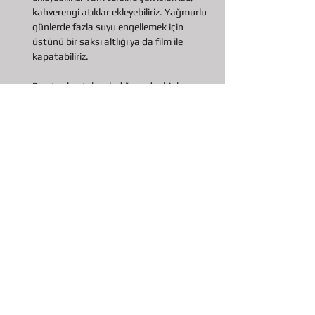
kahverengi atıklar ekleyebiliriz. Yağmurlu 
günlerde fazla suyu engellemek için 
üstünü bir saksı altlığı ya da film ile 
kapatabiliriz.
Bu etapları tekrarladığımızda, bir kaç 
haftanın sonunda, kompostunuzun iyice 
karıştığını ve atıklarınızın yok olduğunu 
farkedeceksiniz. Elde ettigimiz toprağı, 
kurutup, eleyerek, evdeki bitkilerinize 
kullanabilir, yeni bitkiler ekebilirsiniz! 
Hatırlatalım sizlere etlerimizi ulaştırdığımız 
kaplarınızı geri dönüşüme göndermeyi
 ya 
da onlara 
ikinci bir hayat vermeyi 
unutmayın!
 Kapları mutfakta kompost için 
ayırdığınız atıklarınızı toplamak için ya da 
tohumlarınızı ekip, filizlenme süreçleri için 
kullanabilirsiniz.
Bu yeni ev alışkanlığınızın belki sizin için küçük, 
ama 
dünya için büyük bir adım
 olacağını 
unutmayın.
Doğayla kalın!