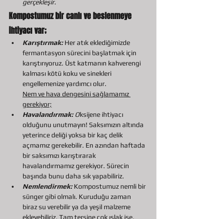
gerçekleşir.
Kompostumuz bir canlı ve beslenmeye 
ihtiyacı var;
Karıştırmak:
 Her atık eklediğimizde 
fermantasyon sürecini başlatmak için 
karıştırıyoruz. Üst katmanın kahverengi 
kalması kötü koku ve sinekleri 
engellemenize yardımcı olur.
Nem ve hava dengesini sağlamamız 
gerekiyor;
Havalandırmak: 
O
ksijene ihtiyacı 
olduğunu unutmayın! Saksımızın altında 
yeterince deliği yoksa bir kaç delik 
açmamız gerekebilir. En azından haftada 
bir saksımızı karıştırarak 
havalandırmamız gerekiyor. Sürecin 
başında bunu daha sık yapabiliriz.
Nemlendirmek: 
Kompostumuz nemli bir 
sünger gibi olmalı. Kuruduğu zaman 
biraz su verebilir ya da yeşil malzeme 
ekleyebiliriz. Tam tersine çok ıslak ise, 