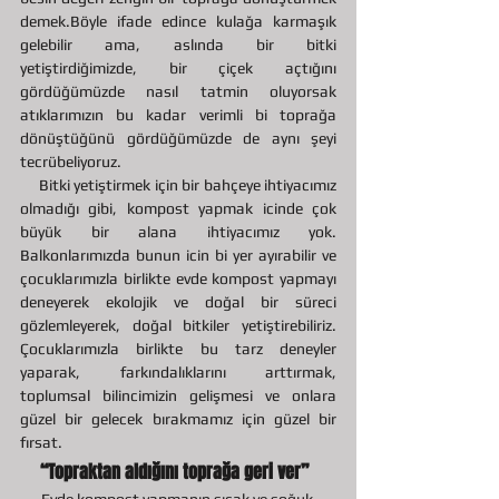
demek.Böyle ifade edince kulağa karmaşık 
gelebilir ama, aslında bir bitki 
yetiştirdiğimizde, bir çiçek açtığını 
gördüğümüzde nasıl tatmin oluyorsak 
atıklarımızın bu kadar verimli bi toprağa 
dönüştüğünü gördüğümüzde de aynı şeyi 
tecrübeliyoruz.
     Bitki yetiştirmek için bir bahçeye ihtiyacımız 
olmadığı gibi, kompost yapmak icinde çok 
büyük bir alana ihtiyacımız yok. 
Balkonlarımızda bunun icin bi yer ayırabilir ve 
çocuklarımızla birlikte evde kompost yapmayı 
deneyerek ekolojik ve doğal bir süreci 
gözlemleyerek, doğal bitkiler yetiştirebiliriz. 
Çocuklarımızla birlikte bu tarz deneyler 
yaparak, farkındalıklarını arttırmak, 
toplumsal bilincimizin gelişmesi ve onlara 
güzel bir gelecek bırakmamız için güzel bir 
fırsat.
“Topraktan aldığını toprağa geri ver” 
Evde kompost yapmanın sıcak ve soğuk 