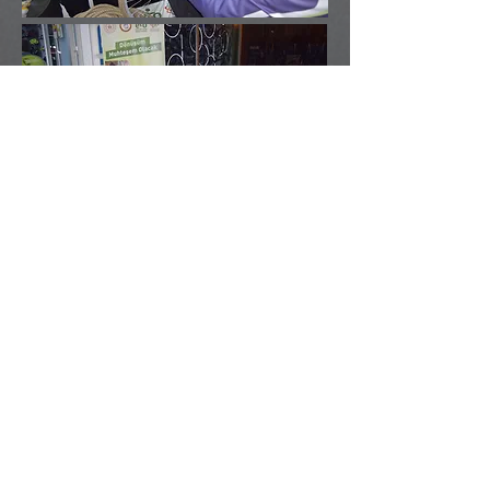
Ekolojik Yaşam Bisiklet Derneği olarak T.C.
Gençlik ve Spor Bakanlığı GPDP 2020-1
Gençlik Projeleri Destek Programına
başvurusunu yapmış olduğumuz ve kabul edilen
Dönüşüm Muhteşem Olacak Projesi (#56437)'ne
ait kapanış toplantısını gerçekleştirdik. Kapanış
toplantımıza katılım sağlayan Samsun Gençlik
ve Spor İl Müdürlüğü Proje Koordinatörü Dilek
Şeker TEKKENİŞOĞLU'na, Yönetim Kurulu
Üyelerimize, Dernek Üye ve Gönüllülerimize,
Proje Eğitmenleri ve Proje Katılımcısı
Gençlerimize sonsuz teşekkürlerimizi
sunuyoruz.