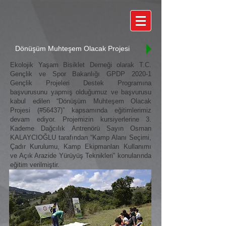
Dönüşüm Muhteşem Olacak Projesi
Ekolojik Yaşam Bisiklet Derneği olarak T.C.
Gençlik ve Spor Bakanlığı GPDP 2020-1
Gençlik Projeleri Destek Programına
başvurusunu yapmış olduğumuz ve başvurusu
kabul edilen “Dönüşüm Muhteşem Olacak
Projesi (#56437)” kapsamında eğitimlerimiz
devam ediyor. Projemizin kursiyerlerine 3.
Kademe Dağcılık Antrenörü Sayın Osman
KALAYCIOĞLU tarafından “Kamp Alanı Seçimi,
Çadır Kurulumu, Kamp Ekipmanları Kullanımı
ve Açık Arazide Yürüyüş Teknikleri” konularında
eğitim verilmiştir.