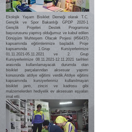
Ekolojik Yaşam Bisiklet Derneği olarak T.C.
Gençlik ve Spor Bakanlığı GPDP 2020-1
Gençlik Projeleri Destek Programına
başvurusunu yapmış olduğumuz ve kabul edilen
Dönüşüm Muhteşem Olacak Projesi (#56437)
kapsamında eğitimlerimize başladık. Proje
kapsamında 1.Grup Kursiyerlerimize
01.11.2021-05.11.2021
ve 2. Grup
Kursiyerlerimize
08.11.2021-12.11.2021
tarihleri
arasında kullanılamayacak durumda olan
bisiklet parçalarından aksesuar yapımı
konusunda atölye eğitimi verdik.Atölye eğitimi
kapsamında kursiyerlerimiz kullanılmayan
bisiklet jantı, zinciri ve kadrosu gibi
malzemelerden hediyelik ev aksesuarı eşyaları
imal etti.