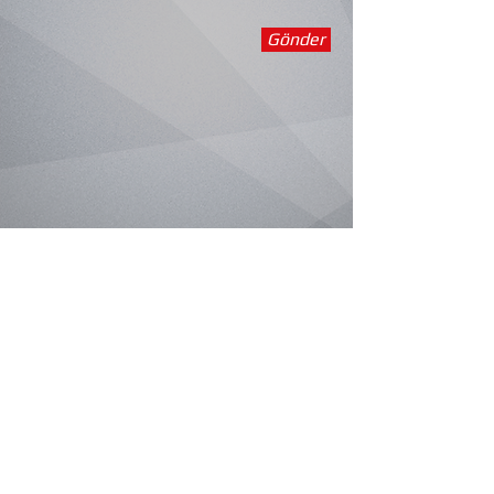
Gönder
Adres:
Atatürk Bulvarı Çakırlar
Mahallesi No:403 Atakum, SAMSUN
Telefon:
0542 291 04 58
Email:
samsunekobid@gmail.com
© 2016 by Ekolojik Yaşam Bisiklet
Derneği.Sayfanın TÜM HAKLARI saklıdır.